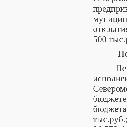
предпри
муниципа
открытия
500 тыс.
Повестк
Первым 
исполне
Северомо
бюджете
бюджета 
тыс.руб.