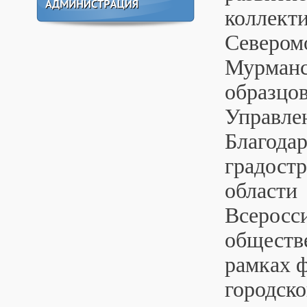
коллект
Севером
Мурманск
образцов
Управле
Благода
градост
области 
Всеросс
обществ
рамках 
городск