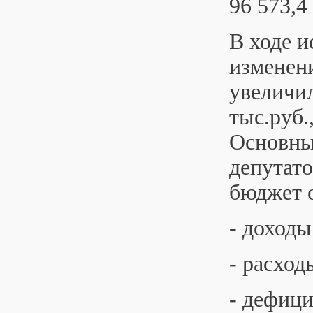
96 573,4
В ходе и
изменени
увеличил
тыс.руб.
Основны
депутато
бюджет о
- доходы
- расход
- дефици