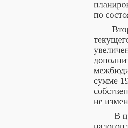
планиро
по состо
Вторым 
текущего
увеличен
дополни
межбюдж
сумме 19
собствен
не измен
В целях
налогоп