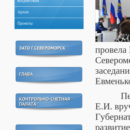
воздействия
Архив
Проекты
провела 
Северомо
заседани
Евменьк
Перед н
Е.И. вру
Губерна
развитие