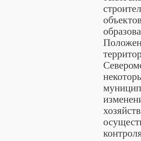
строител
объекто
образова
Положен
террито
Северомо
некотор
муниципа
изменени
хозяйств
осущест
контроля