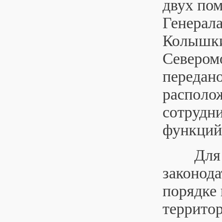
двух пом
Генерала
Колышки
Севером
передано
располож
сотрудн
функций
Для
законод
порядке 
террито