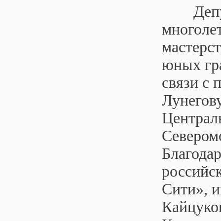
Депутат
многоле
мастерст
юных гра
связи с
Лунегов
Централ
Северомо
Благодар
российс
Сити», 
Кайцуков