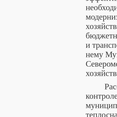
необходи
модерни
хозяйст
бюджетн
и транс
нему Му
Севером
хозяйств
Рассмот
контроле
муницип
теплосн