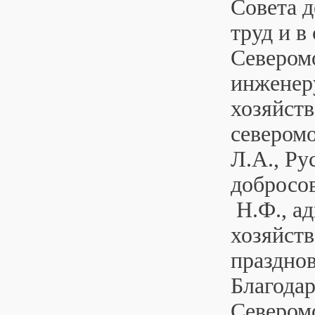
Совета д
труд и в
Севером
инженер
хозяйств
севером
Л.А., Ру
добросов
Н.Ф., а
хозяйств
праздно
Благодар
Севером