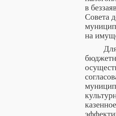
в беззая
Совета д
муницип
на имущ
Для ре
бюджетн
осущест
согласо
муницип
культур
казенно
эффекти