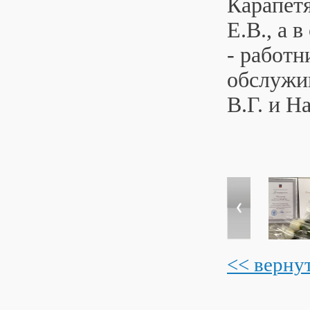
Карапетя
Е.В., а 
- работ
обслужи
В.Г. и Н
<< верну