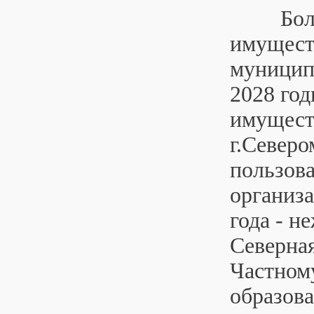
Большой
имущест
муницип
2028 го
имуществ
г.Северо
пользов
организа
года - н
Северная
Частном
образов