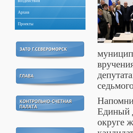
воздействия
Архив
Проекты
муницип
вручени
депутат
седьмого
Напомним
Единый 
округе 
кандидат