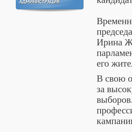
Временн
председ
Ирина Жу
парламен
его жите
В свою 
за высок
выборов
професси
кампани