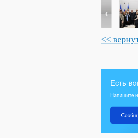
<< верну
Есть во
Напишите 
Сообщи