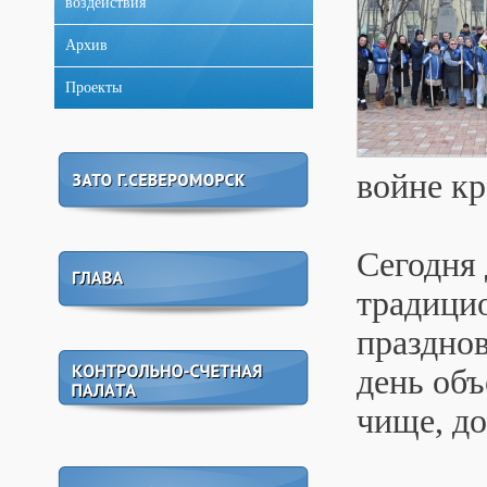
воздействия
Архив
Проекты
войне кр
Сегодня 
традици
праздно
день об
чище, до