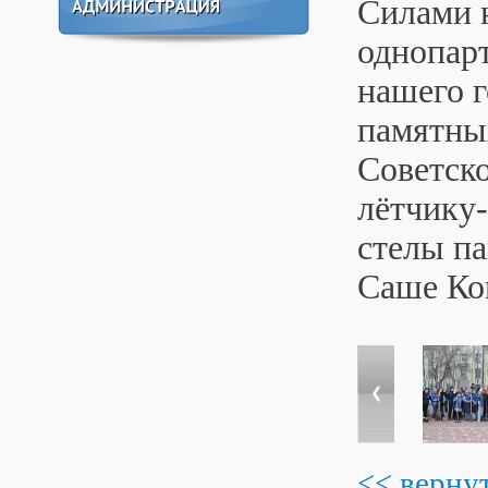
Силами 
однопар
нашего 
памятны
Советск
лётчику
стелы п
Саше Ко
<< верну