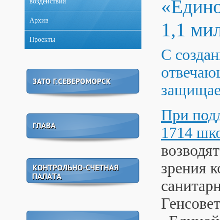
«Едино
воздействия
Архив
1,1 ми
Проекты
С созда
отвечаю
защищает
При под
1714 шко
возводят
зрения к
санитар
Генсове