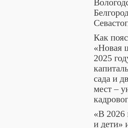
Вологодс
Белгород
Севастоп
Как поя
«Новая 
2025 го
капиталь
сада и д
мест – 
кадрово
«В 2026
и дети» 