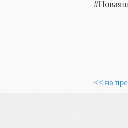
#Новаяш
<< на пр