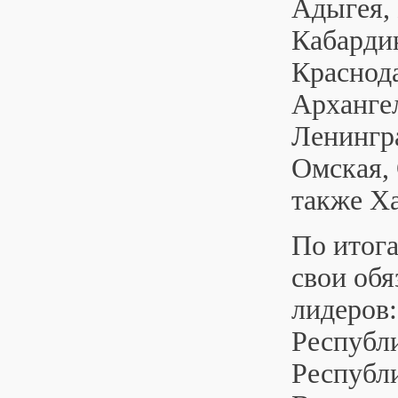
Адыгея, 
Кабарди
Краснод
Архангел
Ленингр
Омская, 
также Х
По итог
свои обя
лидеров:
Республ
Республ