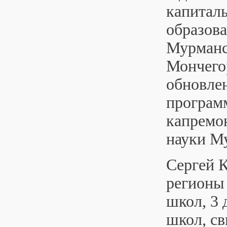
капитал
образова
Мурманск
Мончегор
обновле
программ
капремон
науки М
Сергей К
регионы
школ, 3 
школ, св