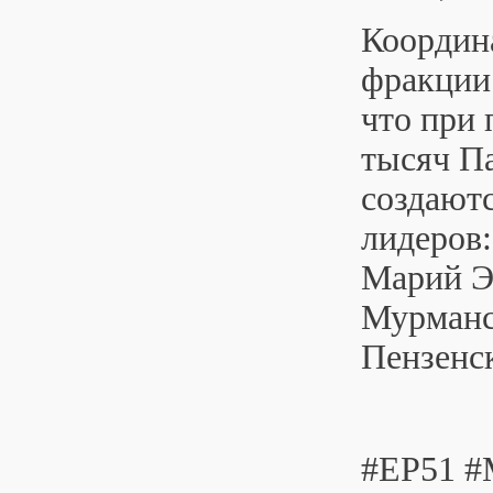
Координ
фракции
что при 
тысяч Па
создаютс
лидеров:
Марий Э
Мурманск
Пензенск
#ЕР51 #