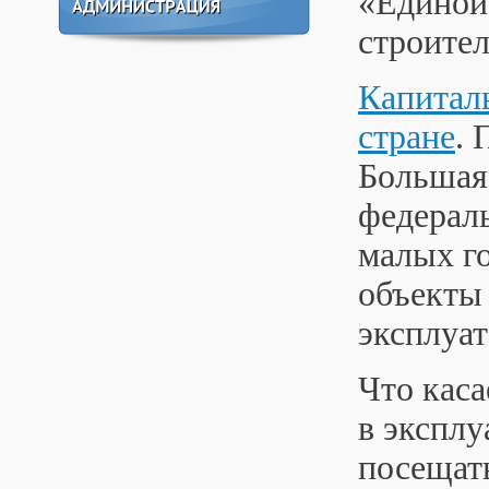
«Единой
строител
Капиталь
стране
. 
Большая
федераль
малых го
объекты 
эксплуат
Что каса
в эксплу
посещать