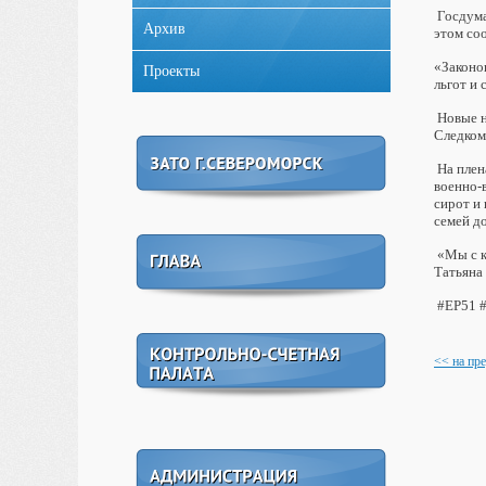
Госдума
Архив
этом со
«Законо
Проекты
льгот и
Новые н
Следком
На плен
военно-
сирот и
семей до
«Мы с к
Татьяна
#ЕР51 #
<< на пр