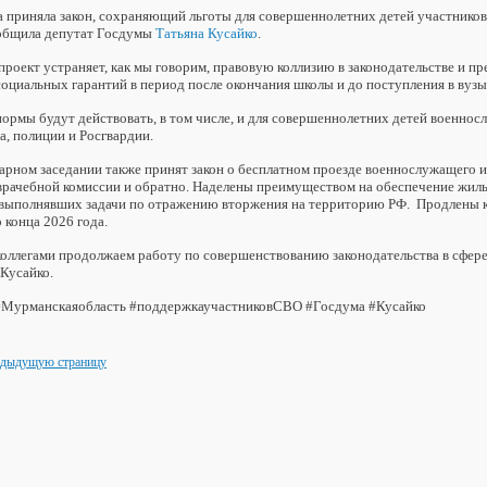
 приняла закон, сохраняющий льготы для совершеннолетних детей участников
общила депутат Госдумы
Татьяна Кусайко
.
проект устраняет, как мы говорим, правовую коллизию в законодательстве и п
 социальных гарантий в период после окончания школы и до поступления в вузы
ормы будут действовать, в том числе, и для совершеннолетних детей военнос
а, полиции и Росгвардии.
арном заседании также принят закон о бесплатном проезде военнослужащего и
врачебной комиссии и обратно. Наделены преимуществом на обеспечение жи
 выполнявших задачи по отражению вторжения на территорию РФ. Продлены к
 конца 2026 года.
оллегами продолжаем работу по совершенствованию законодательства в сфере
 Кусайко.
Мурманскаяобласть #поддержкаучастниковСВО #Госдума #Кусайко
едыдущую страницу