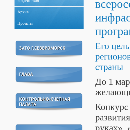
всерос
воздействия
Архив
инфрас
Проекты
програ
Его цел
регионов
страны
До 1 мар
желающи
Конкурс
развития
руках»,