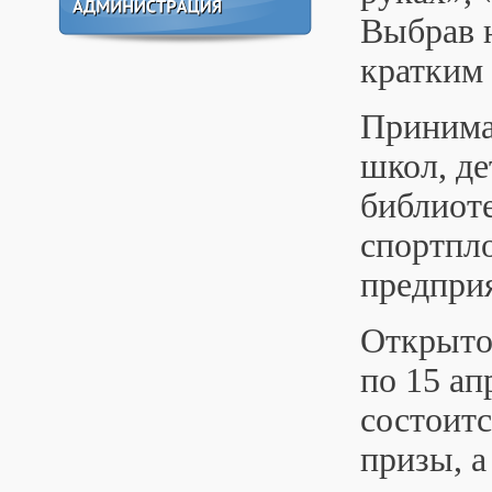
Выбрав 
кратким
Принима
школ, де
библиоте
спортпло
предпри
Открытое
по 15 ап
состоитс
призы, а